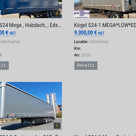
ga , Hubdach, , Edscha , Code XL – 8.900 € Net (Factura Externa)
Kögel S24-1 MEGA*LOW*EDSCHA*SAF – 9.300 € Net (Factur
,00 €
9.300,00 €
NET
NET
Germania
Germania
Locatie:
Km:
8
2020
An:
lii
Detalii