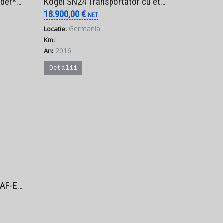
ra Externa)
Kögel SN24 Transportator cu etaj Vector – 18.900 € Net (Factura Externa)
18.900,00 €
NET
Germania
Locatie:
Km:
2016
An:
Detalii
ra Externa)