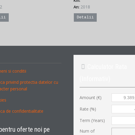
Km:
2
2018
An:
lii
Detalii
Calculator
Rata
meni si conditii
(Informativ)
acter personal
Amount (€)
kies
Rate (%)
itica de confidentialitate
Term (Years)
pentru oferte noi pe
Num of