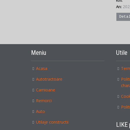
Km:
202
An:
Deta
Meniu
Utile
Acasa
Ter
Autotractoare
Politica privind protectia datelor cu
char
Camioane
Coo
Remorci
Pol
Auto
Utilaje constructii
LIKE