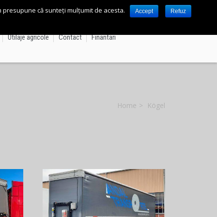
vom presupune că sunteți mulțumit de acesta.
Accept
Refuz
Utilaje agricole
Contact
Finantari
Home
Kögel