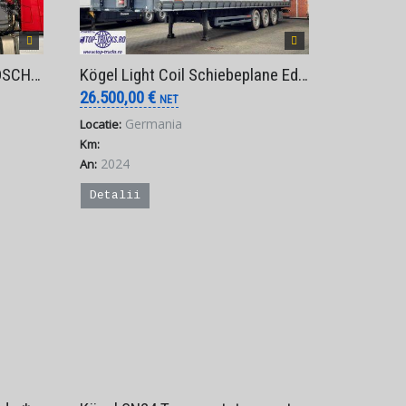
a Externa)
Kögel Light Coil Schiebeplane Edscha Liftachse Alu – 26.500 € Net (Factura Externa)
26.500,00 €
NET
Germania
Locatie:
Km:
2024
An:
Detalii