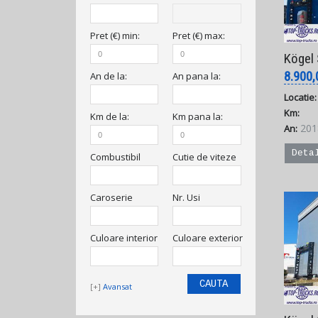
Pret (€)
min
:
Pret (€)
max
:
Kögel S24 Me
8.900
An
de la
:
An
pana la
:
Locatie:
Km:
Km
de la:
Km
pana la:
201
An:
Deta
Combustibil
Cutie de viteze
Caroserie
Nr. Usi
Culoare interior
Culoare exterior
Avansat