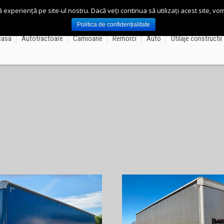
ă experiență pe site-ul nostru. Dacă veți continua să utilizați acest site, 
Politica de confidențialitate
Acasa
Autotractoare
Camioane
Remorci
Auto
Utilaje constructii