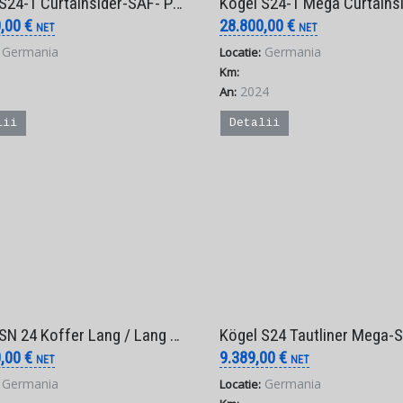
rtainsider-SAF- PK-LIFT-Anti Vandalismus – 25.890 € Net (Factura Externa)
Kögel S24-1 Mega Curtainsider*Liftachse* – 28.800 € Net (Factu
0,00 €
28.800,00 €
NET
NET
Germania
Germania
Locatie:
Km:
2024
An:
lii
Detalii
 Koffer Lang / Lang LKW – 22.900 € Net (Factura Externa)
Kögel S24 Tautliner Mega-SAF-Edscha – 7.890 € Net (Factu
0,00 €
9.389,00 €
NET
NET
Germania
Germania
Locatie: