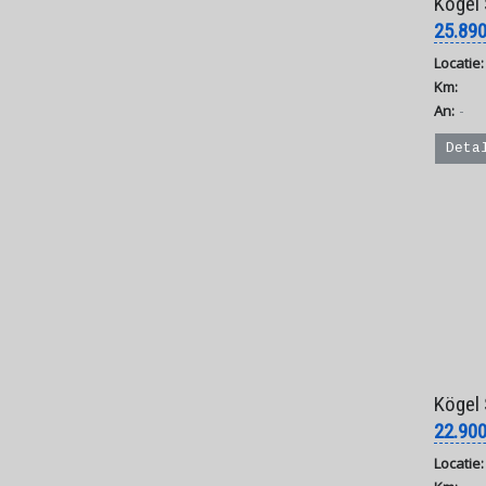
Kögel S24-1 Cu
25.89
Locatie:
Km:
-
An:
Deta
Kögel SN 24
22.90
Locatie: