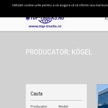
+4 0724 500 717
Utilizăm cookie-urile pentru a vă asigura că vă oferim cea mai bun
PRODUCATOR: KÖGEL
Cauta
Producator:
Model: