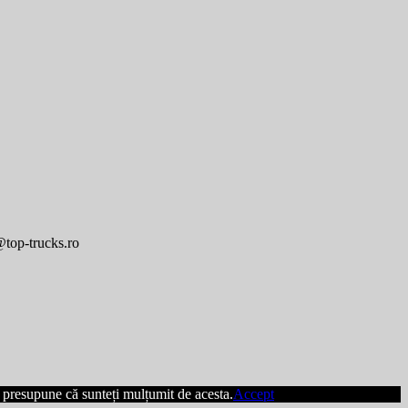
@top-trucks.ro
m presupune că sunteți mulțumit de acesta.
Accept