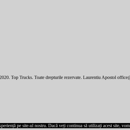
020. Top Trucks. Toate drepturile rezervate. Laurentiu Apostol office
eriență pe site-ul nostru. Dacă veți continua să utilizați acest site, vo