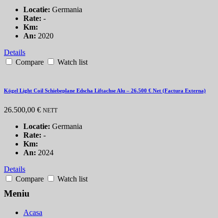
Locatie:
Germania
Rate:
-
Km:
An:
2020
Details
Compare
Watch list
Kögel Light Coil Schiebeplane Edscha Liftachse Alu – 26.500 € Net (Factura Externa)
26.500,00 €
NETT
Locatie:
Germania
Rate:
-
Km:
An:
2024
Details
Compare
Watch list
Meniu
Acasa