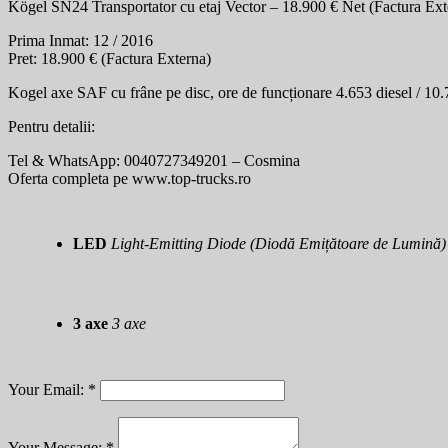
Kögel SN24 Transportator cu etaj Vector – 18.900 € Net (Factura Ext
Prima Inmat: 12 / 2016
Pret: 18.900 € (Factura Externa)
Kogel axe SAF cu frâne pe disc, ore de funcționare 4.653 diesel / 10
Pentru detalii:
Tel & WhatsApp: 0040727349201 – Cosmina
Oferta completa pe www.top-trucks.ro
LED
Light-Emitting Diode (Diodă Emițătoare de Lumină)
3 axe
3 axe
Your Email:
*
Your Message:
*