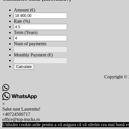
Amount (€)
Rate (%)
Term (Years)
Num of payments
Monthly Payment (€)
Calculate
Copyright © 2
×
Salut sunt Laurentiu!
+40724500717
office@top-trucks.ro
Utilizăm cookie-urile pentru a vă asigura că vă oferim cea mai bună exp