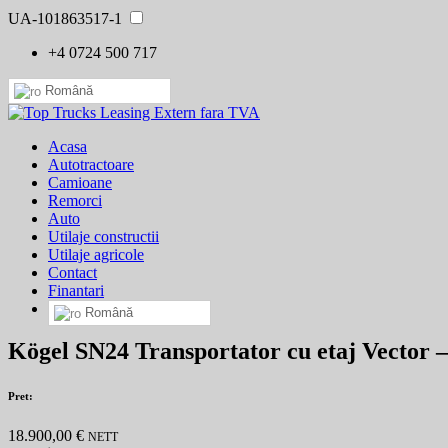
UA-101863517-1
+4 0724 500 717
Română
Acasa
Autotractoare
Camioane
Remorci
Auto
Utilaje constructii
Utilaje agricole
Contact
Finantari
Română
Kögel SN24 Transportator cu etaj Vector –
Pret:
18.900,00 €
NETT