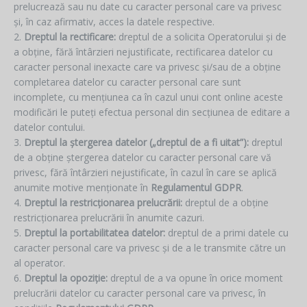
prelucrează sau nu date cu caracter personal care va privesc
și, în caz afirmativ, acces la datele respective.
Dreptul la rectificare:
dreptul de a solicita Operatorului și de
a obține, fără întârzieri nejustificate, rectificarea datelor cu
caracter personal inexacte care va privesc și/sau de a obține
completarea datelor cu caracter personal care sunt
incomplete, cu mențiunea ca în cazul unui cont online aceste
modificări le puteți efectua personal din secțiunea de editare a
datelor contului.
Dreptul la ștergerea datelor („dreptul de a fi uitat”):
dreptul
de a obține ștergerea datelor cu caracter personal care vă
privesc, fără întârzieri nejustificate, în cazul în care se aplică
anumite motive menționate în
Regulamentul GDPR
.
Dreptul la restricționarea prelucrării:
dreptul de a obține
restricționarea prelucrării în anumite cazuri.
Dreptul la portabilitatea datelor:
dreptul de a primi datele cu
caracter personal care va privesc și de a le transmite către un
al operator.
Dreptul la opoziție:
dreptul de a va opune în orice moment
prelucrării datelor cu caracter personal care va privesc, în