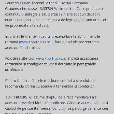
Laurentiu Iulian Apostol
cu sediul social Germania,
Grauensteinstrasse 13,35789 Weilmunster. Orice preluare a
conținutului (integrală sau parțială) în alte scopuri decât în
interes personal este sancționata de legislația privind drepturile
de proprietate intelectuală.
Informațiile oferite în cadrul prezentului site sunt în limbile
română (
www.top-trucks.ro
), fără a exclude prezentarea
acestora în alte limbi.
Folosirea site-ului
www.top-trucks.ro
implică acceptarea
termenilor și condițiilor ce vor fi detaliate în paragrafele
următoare.
Pentru folosirea în cele mai bune condiții a site-ului, se
recomandă citirea cu atenție a termenilor și condițiilor.
TOP TRUCKS
își asumă dreptul de a face modificări ale
acestor prevederi fără altă notificare. Când se accesează acest
capitol de pe site (termeni și condiții), se parcurge varianta cea
mai nouă a acestui contract.