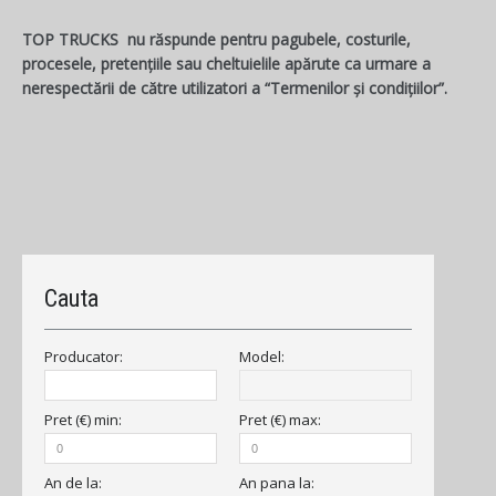
TOP TRUCKS nu răspunde pentru pagubele, costurile,
procesele, pretențiile sau cheltuielile apărute ca urmare a
nerespectării de către utilizatori a “Termenilor și condițiilor”.
Cauta
Producator:
Model:
Pret (€)
min
:
Pret (€)
max
:
An
de la
:
An
pana la
: