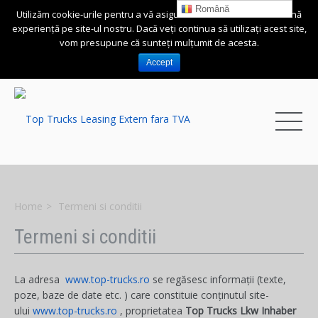
UA-101863517-1
Română
Utilizăm cookie-urile pentru a vă asigura că vă oferim cea mai bună
Română
experiență pe site-ul nostru. Dacă veți continua să utilizați acest site,
+4 0724 500 717
vom presupune că sunteți mulțumit de acesta.
Accept
Home
Termeni si conditii
Termeni
si conditii
La adresa
www.top-trucks.ro
se regăsesc informații (texte,
poze, baze de date etc. ) care constituie conținutul site-
ului
www.top-trucks.ro
, proprietatea
Top Trucks Lkw Inhaber