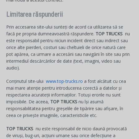
Limitarea răspunderii
Prin accesarea site-ului sunteți de acord ca utilizarea să se
facă pe propria dumneavoastră răspundere.
TOP TRUCKS
nu
este responsabil pentru niciun incident direct sau indirect sau
orice alte pierderi, costuri sau cheltuieli de orice natură care
pot apărea, ca urmare a accesării sau navigării în site sau prin
intermediul descărcărilor de date (text, imagini, video sau
audio).
Conținutul site-ului
www.top-trucks.ro
a fost alcătuit cu cea
mai mare atenție pentru introducerea corectă a datelor și
respectarea acurateții informațiilor. Totuși erorile nu sunt
imposibile. De aceea,
TOP TRUCKS
nu își asumă
responsabilitatea pentru greșelile de tipărire sau afișare, în
ceea ce privește imaginile, caracteristicile etc.
TOP TRUCKS
nu este responsabil de nicio daună provocată
de viruși, bug-uri, acțiuni umane sau orice defecțiune a