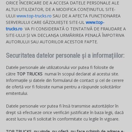
ORICE ÎNCERCARE DE A ACCESA DATELE PERSONALE ALE
ALTUI UTILIZATOR, DE A MODIFICA CONȚINUTUL SITE-
ULUI
www.top-trucks.ro
SAU DE A AFECTA FUNCȚIONAREA
SERVERULUI CARE GĂZDUIEȘTE SITE-UL
www.top-
trucks.ro
VA FI CONSIDERATĂ O TENTATIVĂ DE FRAUDARE A
SITE-ULUI ȘI VA DECLANȘA URMĂRIREA PENALĂ ÎMPOTRIVA
AUTORULUI SAU AUTORILOR ACESTOR FAPTE.
Securitatea datelor personale și a informațiilor:
Datele personale ale utilizatorului vor putea fi folosite de
către
TOP TRUCKS
numai în scopul declarat al acestui site.
Informațiile și datele din formularul de contact și cel de cerere
de ofertă vor fi folosite numai pentru a răspunde solicitărilor
emitentului.
Datele personale vor putea fi însă transmise autorităților în
drept să efectueze orice verificări justificate în baza legii, dacă
acest lucru va fi solicitat în conformitate cu legile în vigoare.
TOP TRUCKS nu vinde, nu oferă, nu face schimb de adrese e-