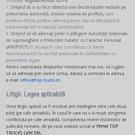
condițiile
Regulamentului GDPR
.
Dreptul de a nu face obiectul unei decizii bazate exclusiv pe
prelucrarea automată, inclusiv crearea de profiluri,
care
produce efecte juridice care va privesc sau vă afectează în
mod similar într-o măsură semnificativă.
Dreptul să vă adresați printr-o plângere Autorității Naționale
de Supraveghere a Prelucrării Datelor cu Caracter Personal
(ANSPDCP)
în situația în care considerați că datele
dumneavoastră nu au fost prelucrate în conformitate cu
prevederile legale.
Pentru exercitarea drepturilor menționate mai sus, vă rugăm
să vă adresați prin cerere scrisa, datată și semnată la adresa
e-mail:
office@top-trucks.ro
.
Litigii. Legea aplicabilă
Orice litigiu apărut va fi rezolvat prin înțelegere intre cele două
părți (pe cale amiabilă). În cazul în care nu s-a reușit stingerea
conflictului pe cale amiabilă, competența revine instantelor de
judecată romane, de pe raza sediului social al
Firmei TOP
TRUCKS LKW SRL
.