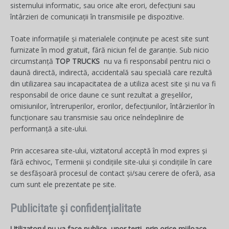
sistemului informatic, sau orice alte erori, defecțiuni sau
întârzieri de comunicații în transmisiile pe dispozitive.
Toate informațiile și materialele conținute pe acest site sunt
furnizate în mod gratuit, fără niciun fel de garanție. Sub nicio
circumstanță
TOP TRUCKS
nu va fi responsabil pentru nici o
daună directă, indirectă, accidentală sau specială care rezultă
din utilizarea sau incapacitatea de a utiliza acest site și nu va fi
responsabil de orice daune ce sunt rezultat a greșelilor,
omisiunilor, întreruperilor, erorilor, defecțiunilor, întârzierilor în
funcționare sau transmisie sau orice neîndeplinire de
performanță a site-ului.
Prin accesarea site-ului, vizitatorul acceptă în mod expres și
fără echivoc, Termenii și condițiile site-ului și condițiile în care
se desfășoară procesul de contact și/sau cerere de oferă, asa
cum sunt ele prezentate pe site.
Publicitate și confidențialitate
Utilizatorul nu va face publice, unor terți, prin orice mijloace,