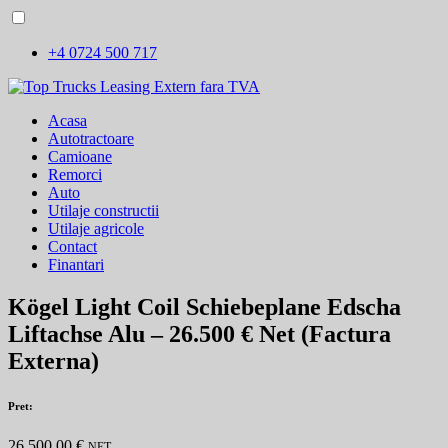
+4 0724 500 717
Acasa
Autotractoare
Camioane
Remorci
Auto
Utilaje constructii
Utilaje agricole
Contact
Finantari
Kögel Light Coil Schiebeplane Edscha
Liftachse Alu – 26.500 € Net (Factura
Externa)
Pret:
26.500,00 €
NET