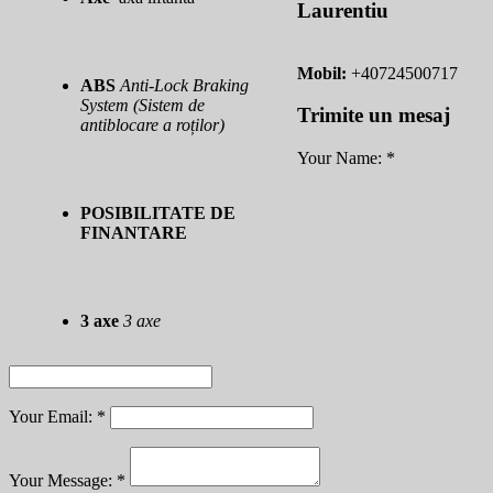
Laurentiu
Mobil:
+40724500717
ABS
Anti-Lock Braking
System (Sistem de
Trimite un mesaj
antiblocare a roților)
Your Name:
*
POSIBILITATE DE
FINANTARE
3 axe
3 axe
Your Email:
*
Your Message:
*