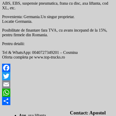
ABS, EBS, suspensie pneumatica, frana cu disc, axa liftanta, cod
XL, etc.
Provenienta: Germania.Un singur proprietar.
Locatie Germania.
Posibilitate de finantare fara TVA, cu avans incepand de la 15%,
pentru firmele din Romania.
Pentru detalii:
Tel & WhatsApp: 0040727349201 – Cosmina
Oferta completa pe www.top-trucks.ro
Facebook
Twitter
Email
WhatsApp
Share
Contact: Apostol
Axe
axa liftanta