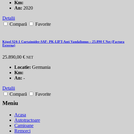
Km:
An:
2020
Detalii
Compară
Favorite
Kögel S24-1 Curtainsider-SAF- PK-LIFT-Anti Vandalismus – 25.890 € Net (Factura
Externa)
25.890,00 €
NET
Locatie:
Germania
Km:
An:
-
Detalii
Compară
Favorite
Meniu
Acasa
Autotractoare
Camioane
Remorci